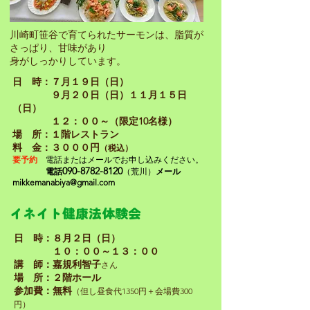
川崎町笹谷で育てられたサーモンは、脂質が
さっぱり、甘味があり
​身がしっかりしています。
日 時：７月１９日（日）
９月２０日（日）１１月１５日
（日）
１２：００～（限定10名様）
場 所：１階レストラン
​料 金：３０００円
（税込）
要予約
電話またはメールでお申し込みください。
090-8782-8120
​
電話
（荒川）
メール
mikkemanabiya@gmail.com
イネイト健康法体験会
日 時：
​８
月２日（日）
１０：００～１３：００
講 師：嘉規利智子
さん
場 所：２階ホール
参加費：無料
（但し昼食代1350円＋会場費300
円）