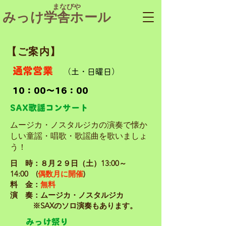
​ まなびや
みっけ学舎ホール
​【ご案内】
通常営業
（土・日曜日）
10：00～16：00
SAX歌謡コンサート
ムージカ・ノスタルジカの演奏で懐か
しい童謡・唱歌・歌謡曲を
歌いましょ
う！
日 時：８
月２９日（土）13:00～
14:00 (
偶数月に開催
)
料 金：
無料
演 奏：ムージカ・ノスタルジカ
※SAXのソロ演奏もあります。
​みっけ祭り