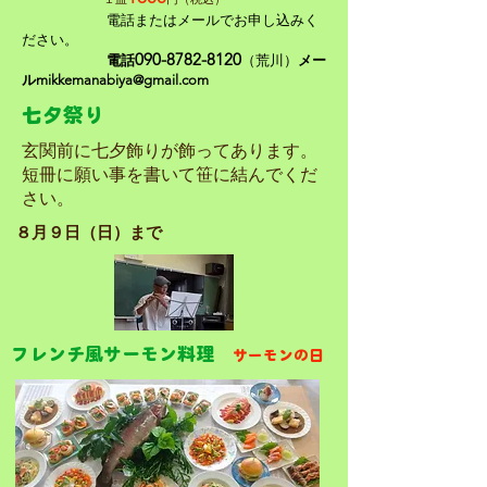
電話またはメールでお申し込みく
ださい。
090-8782-8120
​
電話
（荒川）
メー
ル
mikkemanabiya@gmail.com
​七夕祭り
​玄関前に七夕飾りが飾ってあります。
短冊に願い事を書いて笹に結んでくだ
さい。
８月９日（日）まで
フレンチ風サーモン料理
サーモンの日