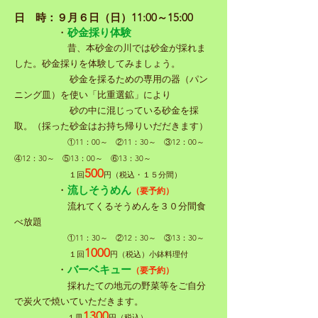
日 時：９
月６日（日）11:00～15:00
・
砂金採り体験
昔、本砂金の川では砂金が採れま
した。
砂金採りを体験してみましょう。
砂金を採るための専用の器（パン
ニング皿）を使い「比重選鉱」により
​ 砂の中に混じっている砂金を採
取。（採った砂金はお持ち帰りいだだきます）
​
①11：00～ ②11：30～ ③12：00～
④12：30～ ⑤13：00～ ⑥13：30～
500
​ １回
円（税込・
１５分間）
・
流しそうめん
（要予約）
流れてくるそうめんを３０分間食
べ放題
①11：30～ ②12：30～ ③13：30～
1000
​ １回
円（税込）小鉢料理付
・
バーベキュー
（要予約）
採れたての地元の野菜等をご自分
で炭火で焼いていただきます。
1300
１皿
円（税込）