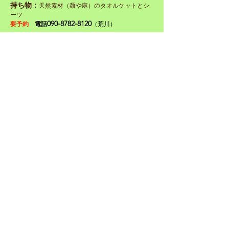
持ち物：
天然素材（麺や麻）のタオルケットとシ
ーツ
090-8782-8120
要予約
電話
（荒川）
ショップ
からのおすすめ
​●健康食品
「発酵マコモ」
​ 身体に溜まった不要物をマコモ菌が体外に
排出また腸内の善玉菌を
優位にしてくれますので、いつもお腹が快
調になります。
※ただ今、マコモ茶の無料試飲を実施中。
​●健康食品
「タヒボ」
​ インカの時代に薬用として金と交換し
ていたほどに珍重されていた「タヒ
ボ」。
抗がん成分の特許を取得しています。
身体が不調な方に特におすすめです。
​​ ※マコモやタヒボが必要と思われる方は、
ぜひ一度スタッフにご相談ください。
クリック
ナノミストサウナ
について