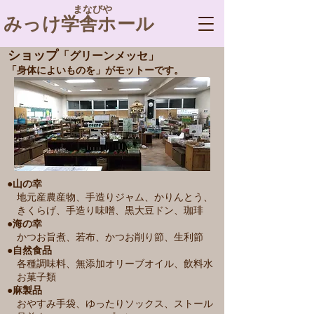
​ まなびや
みっけ学舎ホール
​ショップ
「グリーンメッセ」
​「身体によいものを」がモットーです。
●山の幸
地元産農産物、手造りジャム、かりんとう、
きくらげ、手造り味噌、黒大豆ドン、珈琲
●海の幸
かつお旨煮、若布、かつお削り節、生利節
●自然食品
各種調味料、無添加オリーブオイル、飲料水
お菓子類
●麻製品
おやすみ手袋、ゆったりソックス、ストール