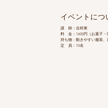
イベントにつ
講　師：吉村東
料　金：1600円（お菓子
持ち物：動きやすい服装、
定　員：10名