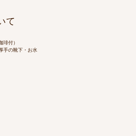
いて
・珈琲付）
厚手の靴下・お水