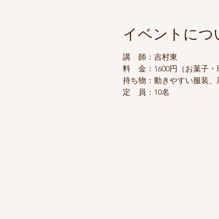
イベントにつ
講　師：吉村東
料　金：1600円（お菓子
持ち物：動きやすい服装、
定　員：10名