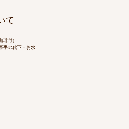
いて
・珈琲付）
厚手の靴下・お水