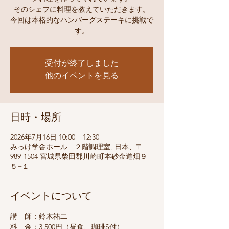
そのシェフに料理を教えていただきます。
今回は本格的なハンバーグステーキに挑戦で
す。
受付が終了しました
他のイベントを見る
日時・場所
2026年7月16日 10:00 – 12:30
みっけ学舎ホール ２階調理室, 日本、〒
989-1504 宮城県柴田郡川崎町本砂金道畑９
５−１
イベントについて
講　師：鈴木祐二
料　金：3,500円（昼食、珈琲S付）