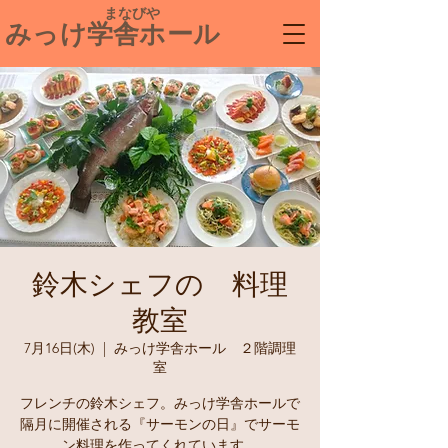
​ まなびや
みっけ学舎ホール
鈴木シェフの 料理
教室
7月16日(木)
  |  
みっけ学舎ホール ２階調理
室
フレンチの鈴木シェフ。みっけ学舎ホールで
隔月に開催される『サーモンの日』でサーモ
ン料理を作ってくれています。