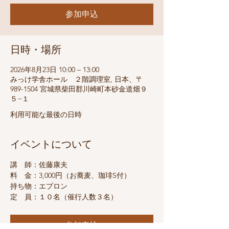
参加申込
日時・場所
2026年8月23日 10:00 – 13:00
みっけ学舎ホール ２階調理室, 日本、〒
989-1504 宮城県柴田郡川崎町本砂金道畑９
５−１
利用可能な最後の日時
イベントについて
講　師：佐藤康夫
料　金：3,000円（お蕎麦、珈琲S付）
持ち物：エプロン
定　員：１０名（催行人数３名）
参加申込