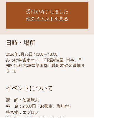
受付が終了しました
他のイベントを見る
日時・場所
2026年3月15日 10:00 – 13:00
みっけ学舎ホール ２階調理室, 日本、〒
989-1504 宮城県柴田郡川崎町本砂金道畑９
５−１
イベントについて
講　師：佐藤康夫
料　金：2,800円（お蕎麦、珈琲付）
持ち物：エプロン
定　員：１０名（催行人数３名）