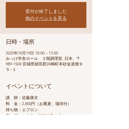
受付が終了しました
他のイベントを見る
日時・場所
2025年10月19日 10:00 – 13:00
みっけ学舎ホール ２階調理室, 日本、〒
989-1504 宮城県柴田郡川崎町本砂金道畑９
５−１
イベントについて
講　師：佐藤康夫
料　金：2,800円（お蕎麦、珈琲付）
持ち物：エプロン
定　員：１０名（催行人数３名）