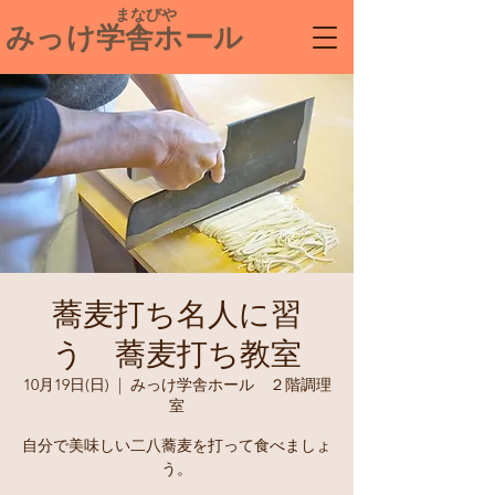
​ まなびや
みっけ学舎ホール
蕎麦打ち名人に習
う 蕎麦打ち教室
10月19日(日)
  |  
みっけ学舎ホール ２階調理
室
自分で美味しい二八蕎麦を打って食べましょ