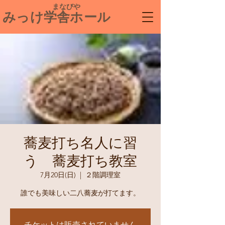
​ まなびや
みっけ学舎ホール
蕎麦打ち名人に習
う 蕎麦打ち教室
7月20日(日)
  |  
２階調理室
誰でも美味しい二八蕎麦が打てます。
チケットは販売されていません