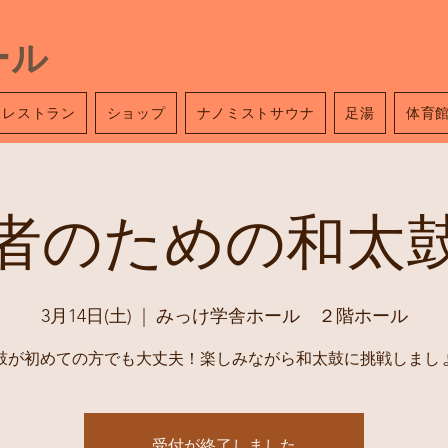
ール
レストラン
ショップ
ナノミストサウナ
足湯
体育
者のための和太
3月14日(土)
  |  
みっけ学舎ホール ２階ホール
受付が終了しました