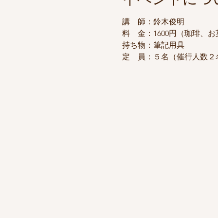
講　師：鈴木俊明
料　金：1600円（珈琲、
持ち物：筆記用具
定　員：５名（催行人数２