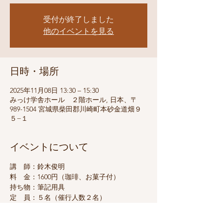
受付が終了しました
他のイベントを見る
日時・場所
2025年11月08日 13:30 – 15:30
みっけ学舎ホール ２階ホール, 日本、〒
989-1504 宮城県柴田郡川崎町本砂金道畑９
５−１
イベントについて
講　師：鈴木俊明
料　金：1600円（珈琲、お菓子付）
持ち物：筆記用具
定　員：５名（催行人数２名）