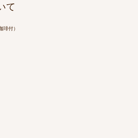
いて
・珈琲付）