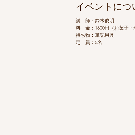
イベントにつ
講　師：鈴木俊明
料　金：1600円（お菓子
持ち物：筆記用具
定　員：5名