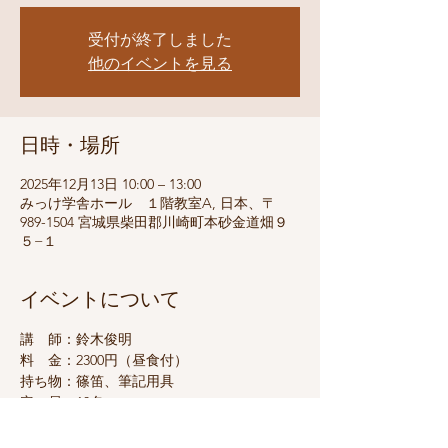
受付が終了しました
他のイベントを見る
日時・場所
2025年12月13日 10:00 – 13:00
みっけ学舎ホール １階教室A, 日本、〒
989-1504 宮城県柴田郡川崎町本砂金道畑９
５−１
イベントについて
講　師：鈴木俊明
料　金：2300円（昼食付）
持ち物：篠笛、筆記用具
定　員：10名