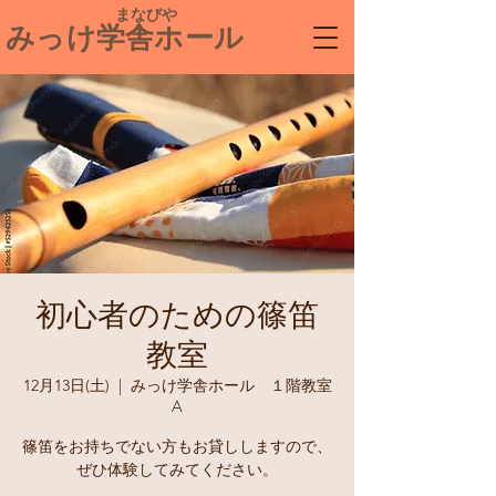
​ まなびや
みっけ学舎ホール
初心者のための篠笛
教室
12月13日(土)
  |  
みっけ学舎ホール １階教室
A
篠笛をお持ちでない方もお貸ししますので、