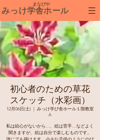
​ まなびや
みっけ学舎ホール
初心者のための草花
スケッチ（水彩画）
12月06日(土)
  |  
みっけ学び舎ホール１階教室
A
私は絵心がないから…、絵は苦手…などよく
聞きますが、絵は自分で楽しむものです。
誰にでも描けます。小さな子供のようにのび