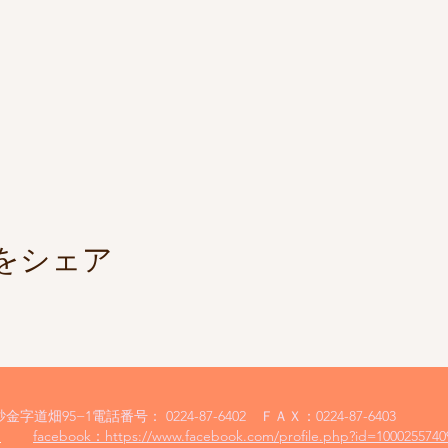
をシェア
砂金字道畑95−1
電話番号
：
0224-87-6402
ＦＡＸ：
0224-87-6403
m
facebook：
https://www.facebook.com/profile.php?id=1000255740