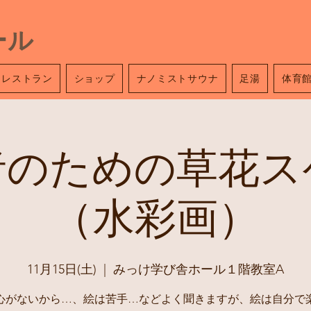
ール
レストラン
ショップ
ナノミストサウナ
足湯
体育
者のための草花ス
（水彩画）
11月15日(土)
  |  
みっけ学び舎ホール１階教室A
心がないから…、絵は苦手…などよく聞きますが、絵は自分で