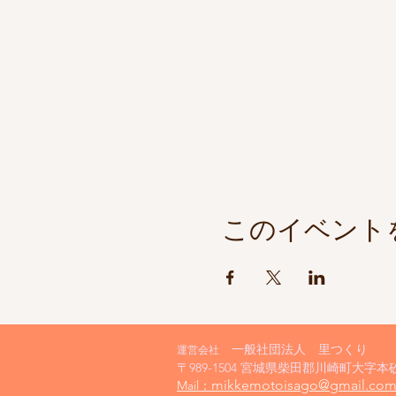
このイベント
一般社団法人 里つくり
運営会社
〒989-1504 宮城県柴田郡川崎町大字本
mikkemotoisago@gmail.co
​Mail：