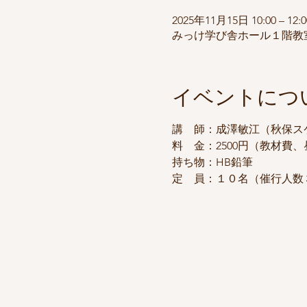
2025年11月15日 10:00 – 12:0
みっけ学び舎ホール１階教室A
イベントにつ
講　師：成澤敏江（秋保ス
料　金：2500円（教材費
持ち物：HB鉛筆
定　員：１０名（催行人数