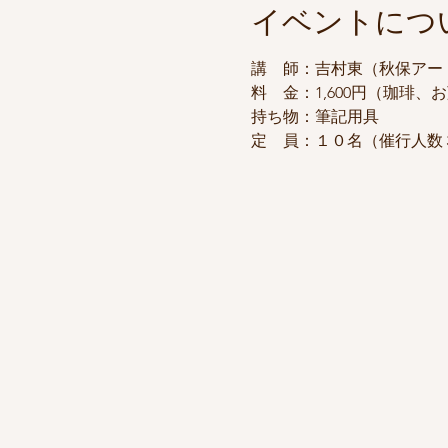
イベントにつ
講　師：吉村東（秋保アー
料　金：1,600円（珈琲、
持ち物：筆記用具
定　員：１０名（催行人数