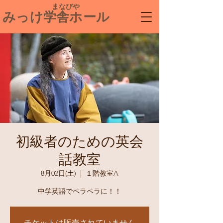
​ まなびや
みっけ学舎ホール
初級者のための英会
話教室
8月02日(土)
  |  
１階教室A
中学英語でペラペラに！！
チケットは販売されていません