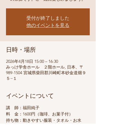
受付が終了しました
他のイベントを見る
日時・場所
2026年4月18日 15:00 – 16:30
みっけ学舎ホール ２階ホール, 日本、〒
989-1504 宮城県柴田郡川崎町本砂金道畑９
５−１
イベントについて
講　師：福田純子
料　金：1600円（珈琲、お菓子付）
持ち物：動きやすい服装・タオル・お水
定　員：１０名（催行人数３名）