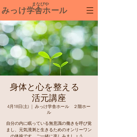
​ まなびや
みっけ学舎ホール
身体と心を整える
活元講座
4月18日(土)
  |  
みっけ学舎ホール ２階ホー
ル
自分の内に眠っている無意識の働きを呼び覚
まし、元気溌溂と生きるためのオンリーワン
の体操です。ご一緒に楽しみましょう。