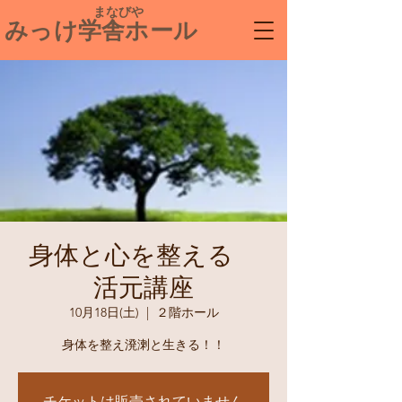
​ まなびや
みっけ学舎ホール
身体と心を整える
活元講座
10月18日(土)
  |  
２階ホール
身体を整え溌溂と生きる！！
チケットは販売されていません