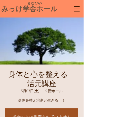
​ まなびや
みっけ学舎ホール
身体と心を整える
活元講座
5月03日(土)
  |  
２階ホール
身体を整え溌溂と生きる！！
チケットは販売されていません