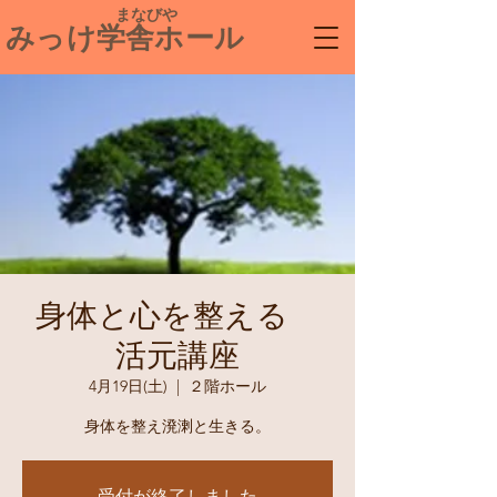
​ まなびや
みっけ学舎ホール
身体と心を整える
活元講座
4月19日(土)
  |  
２階ホール
受付が終了しました