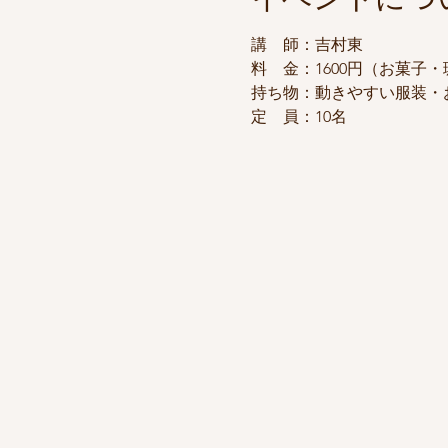
講　師：吉村東
料　金：1600円（お菓子
持ち物：動きやすい服装・
定　員：10名