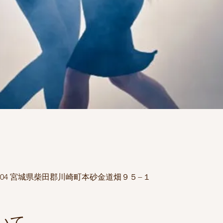
1504 宮城県柴田郡川崎町本砂金道畑９５−１
いて