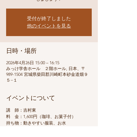
受付が終了しました
他のイベントを見る
日時・場所
2026年4月26日 15:00 – 16:15
みっけ学舎ホール ２階ホール, 日本、〒
989-1504 宮城県柴田郡川崎町本砂金道畑９
５−１
イベントについて
講　師：吉村東
料　金：1,600円（珈琲、お菓子付）
持ち物：動きやすい服装、お水
定　員：１０名（催行人数３名）