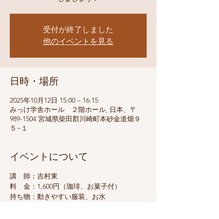
受付が終了しました
他のイベントを見る
日時・場所
2025年10月12日 15:00 – 16:15
みっけ学舎ホール ２階ホール, 日本、〒
989-1504 宮城県柴田郡川崎町本砂金道畑９
５−１
イベントについて
講　師：吉村東
料　金：1,600円（珈琲、お菓子付）
持ち物：動きやすい服装、お水
定　員：１０名（催行人数３名）