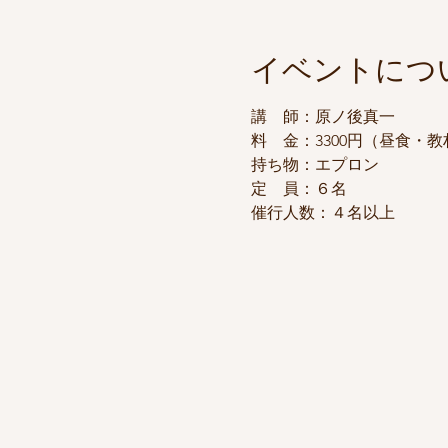
イベントにつ
講　師：原ノ後真一
料　金：3300円（昼食・
持ち物：エプロン
定　員：６名
催行人数：４名以上