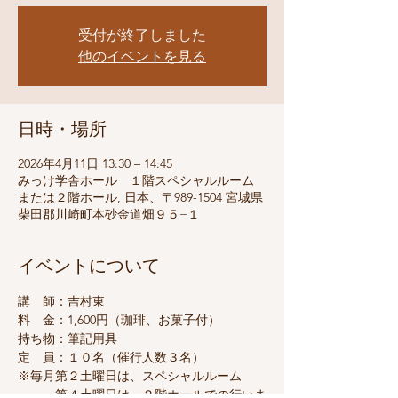
受付が終了しました
他のイベントを見る
日時・場所
2026年4月11日 13:30 – 14:45
みっけ学舎ホール １階スペシャルルーム
または２階ホール, 日本、〒989-1504 宮城県
柴田郡川崎町本砂金道畑９５−１
イベントについて
講　師：吉村東
料　金：1,600円（珈琲、お菓子付）
持ち物：筆記用具
定　員：１０名（催行人数３名）
※毎月第２土曜日は、スペシャルルーム
　　　第４土曜日は、２階ホールでの行いま