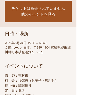
チケットは販売されていません
他のイベントを見る
日時・場所
2025年5月24日 15:30 – 16:45
２階ホール, 日本、〒989-1504 宮城県柴田郡
川崎町本砂金道畑９５−１
イベントについて
講　師：吉村東
料　金：1600円（お菓子・珈琲付）
持ち物：筆記用具
定　員：５名
催行人数：２名以上