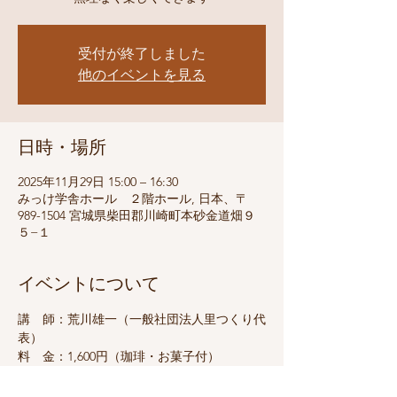
受付が終了しました
他のイベントを見る
日時・場所
2025年11月29日 15:00 – 16:30
みっけ学舎ホール ２階ホール, 日本、〒
989-1504 宮城県柴田郡川崎町本砂金道畑９
５−１
イベントについて
講　師：荒川雄一（一般社団法人里つくり代
表）
料　金：1,600円（珈琲・お菓子付）
持ち物：動きやすい服装・お水