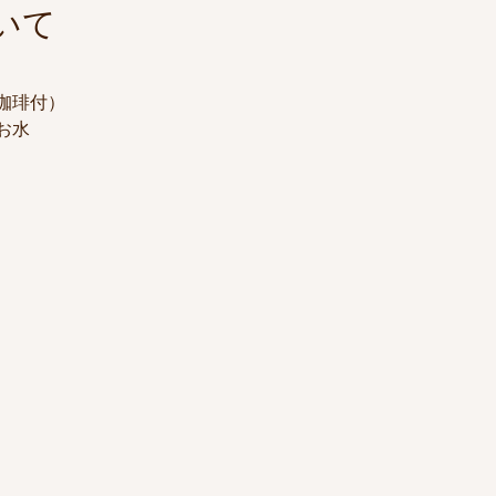
いて
・珈琲付）
お水