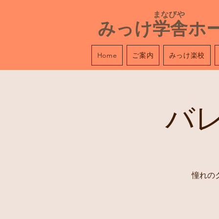
​ まなびや
みっけ学舎ホ
ご案内
みっけ楽校
Home
バ
憧れの