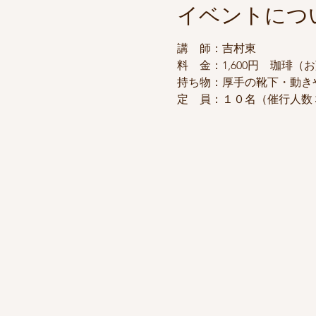
イベントにつ
講　師：吉村東
料　金：1,600円　珈琲（
持ち物：厚手の靴下・動き
定　員：１０名（催行人数