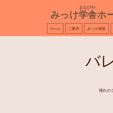
​ まなびや
みっけ学舎ホ
ご案内
みっけ楽校
Home
バ
憧れの