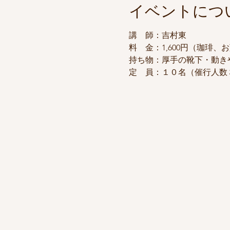
イベントにつ
講　師：吉村東
料　金：1,600円（珈琲、
持ち物：厚手の靴下・動き
定　員：１０名（催行人数