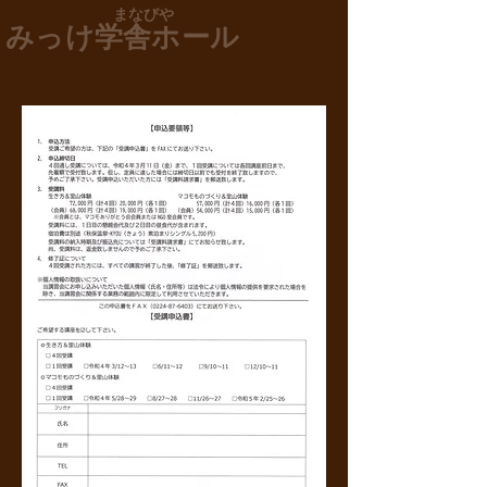
​ まなびや
みっけ学舎ホール