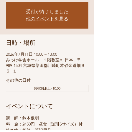
受付が終了しました
他のイベントを見る
日時・場所
2026年7月11日 10:00 – 13:00
みっけ学舎ホール １階教室A, 日本、〒
989-1504 宮城県柴田郡川崎町本砂金道畑９
５−１
その他の日付
8月08日(土) 10:00
イベントについて
講　師：鈴木俊明
料　金：2450円　昼食（珈琲Sサイズ）付
持ち物：篠笛、筆記用具