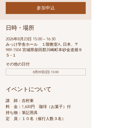
参加申込
日時・場所
2026年8月23日 15:00 – 16:30
みっけ学舎ホール １階教室A, 日本、〒
989-1504 宮城県柴田郡川崎町本砂金道畑９
５−１
その他の日付
8月09日(日) 15:00
イベントについて
講　師：吉村東
料　金：1,600円　珈琲（お菓子）付
持ち物：筆記用具
定　員：１０名（催行人数３名）