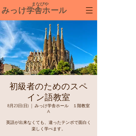
​ まなびや
みっけ学舎ホール
初級者のためのスペ
イン語教室
8月23日(日)
  |  
みっけ学舎ホール １階教室
A
英語が出来なくても、違ったテンポで面白く
楽しく学べます。