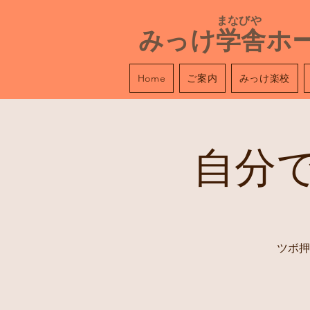
​ まなびや
みっけ学舎ホ
ご案内
みっけ楽校
Home
自分
ツボ押