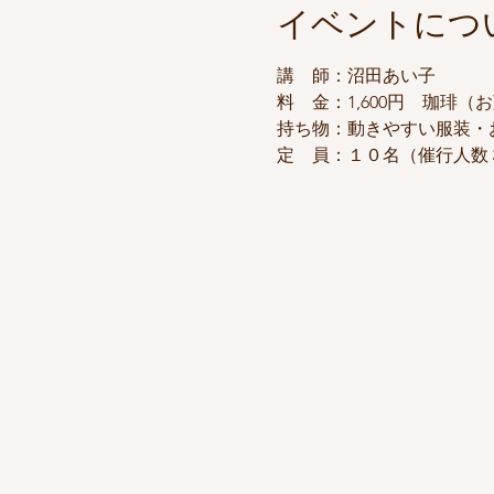
イベントにつ
講　師：沼田あい子
料　金：1,600円　珈琲
持ち物：動きやすい服装・
定　員：１０名（催行人数