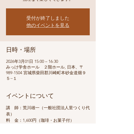
受付が終了しました
他のイベントを見る
日時・場所
2026年3月01日 15:00 – 16:30
みっけ学舎ホール ２階ホール, 日本、〒
989-1504 宮城県柴田郡川崎町本砂金道畑９
５−１
イベントについて
講　師：荒川雄一（一般社団法人里つくり代
表）
料　金：1,600円（珈琲・お菓子付）
持ち物：動きやすい服装・お水